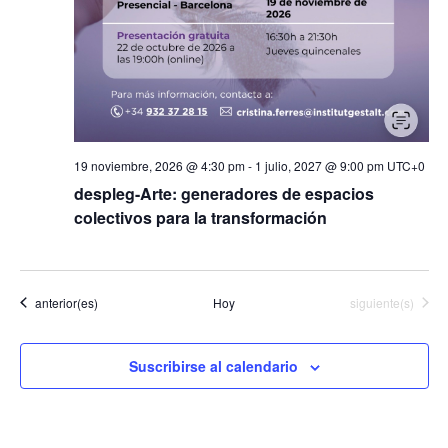
19 noviembre, 2026 @ 4:30 pm
-
1 julio, 2027 @ 9:00 pm
UTC+0
despleg-Arte: generadores de espacios
colectivos para la transformación
Eventos
Eventos
anterior(es)
Hoy
siguiente(s)
Suscribirse al calendario