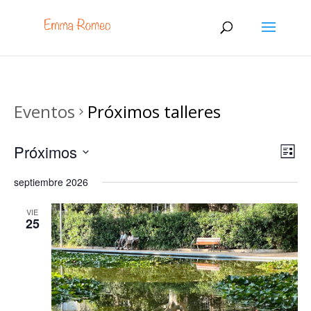
Eventos
Próximos talleres
Nav
Na
Próximos
Lista
de
de
Seleccionar
vis
septiembre 2026
vis
fecha.
de
Ev
VIE
25