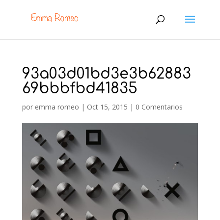
93a03d01bd3e3b62883
69bbbfbd41835
por
emma romeo
|
Oct 15, 2015
|
0 Comentarios